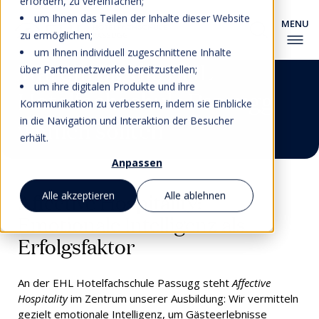
erfordern, zu vereinfachen;
um Ihnen das Teilen der Inhalte dieser Website
zu ermöglichen;
um Ihnen individuell zugeschnittene Inhalte
Warum Sie die EHL
über Partnernetzwerke bereitzustellen;
um ihre digitalen Produkte und ihre
Hotelfachschule Passugg
Kommunikation zu verbessern, indem sie Einblicke
in die Navigation und Interaktion der Besucher
wählen sollten
erhält.
Anpassen
Affective Hospitality:
Alle akzeptieren
Alle ablehnen
Emotionale Intelligenz als
Erfolgsfaktor
An der EHL Hotelfachschule Passugg steht
Affective
Hospitality
im Zentrum unserer Ausbildung: Wir vermitteln
gezielt emotionale Intelligenz, um Gästeerlebnisse