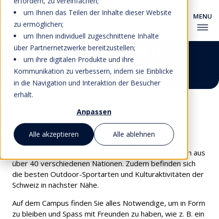
erfordern, zu vereinfachen;
um Ihnen das Teilen der Inhalte dieser Website
zu ermöglichen;
um Ihnen individuell zugeschnittene Inhalte
Studentenleben auf dem
über Partnernetzwerke bereitzustellen;
um ihre digitalen Produkte und ihre
EHL Campus Passugg
Kommunikation zu verbessern, indem sie Einblicke
in die Navigation und Interaktion der Besucher
erhält.
Anpassen
Das Beste der Schweiz
Alle akzeptieren
Alle ablehnen
Auf dem Campus Passugg wohnen Sie inmitten einer
grossen internationalen Familie mit 400 Studierenden aus
über 40 verschiedenen Nationen. Zudem befinden sich
die besten Outdoor-Sportarten und Kulturaktivitäten der
Schweiz in nächster Nähe.
Auf dem Campus finden Sie alles Notwendige, um in Form
zu bleiben und Spass mit Freunden zu haben, wie z. B. ein