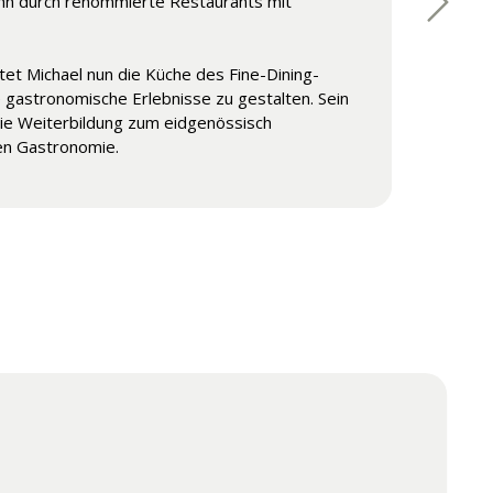
ihn durch renommierte Restaurants mit
ein Fachwissen in die Welt der Bildung ein und
. Seine Leidenschaft für Service und Bildung
itet Michael nun die Küche des Fine-Dining-
e gastronomische Erlebnisse zu gestalten. Sein
ie Weiterbildung zum eidgenössisch
en Gastronomie.