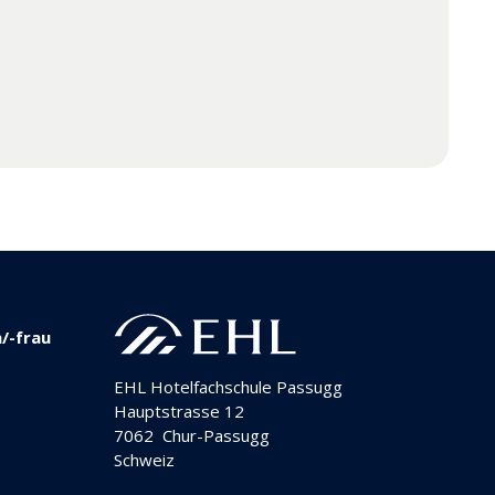
/-frau
EHL Hotelfachschule Passugg
Hauptstrasse 12
7062
Chur-Passugg
Schweiz