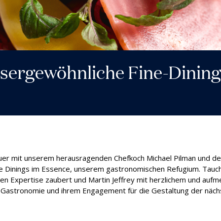
altigkeit
ulassung
ssergewöhnliche Fine-Dinin
teuer mit unserem herausragenden Chefkoch Michael Pilman und d
ine Dinings im Essence, unserem gastronomischen Refugium. Tauch
chen Expertise zaubert und Martin Jeffrey mit herzlichem und auf
die Gastronomie und ihrem Engagement für die Gestaltung der näc