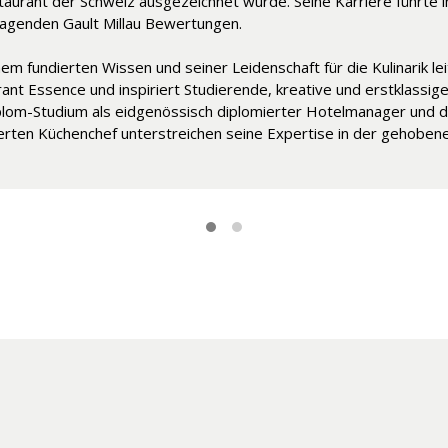
taurant der Schweiz ausgezeichnet wurde. Seine Karriere führte 
Hotels Baur au Lac in Zürich schmückte. Im Jahr 1995 brachte er s
agenden Gault Millau Bewertungen.
ther Zertifikate in Restaurantmanagement und der Lehre erworben
ert Studierende und Mitarbeitende gleichermassen.
nem fundierten Wissen und seiner Leidenschaft für die Kulinarik le
ant Essence und inspiriert Studierende, kreative und erstklassig
lom-Studium als eidgenössisch diplomierter Hotelmanager und d
erten Küchenchef unterstreichen seine Expertise in der gehoben