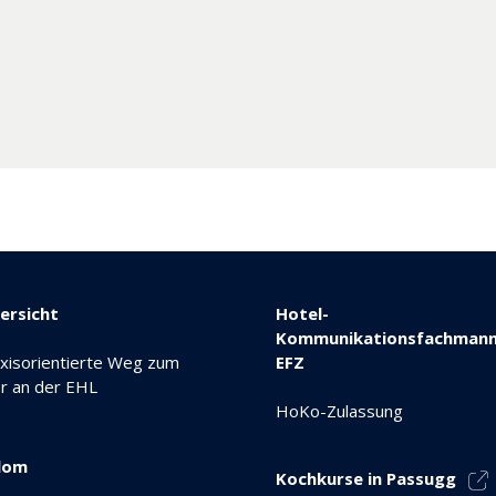
ersicht
Hotel-
Kommunikationsfachmann
xisorientierte Weg zum
EFZ
r an der EHL
HoKo-Zulassung
lom
Kochkurse in Passugg