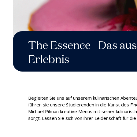
Ausbildung und streben danach,
Studienoptionen und zur
Hospitality-Programme an.
Mineralquellen war, ist Schweizer
Unternehmertum und
Nachh
HF-Z
die besten Karrieremöglichkeiten
Bewerbung – schnell, freundlich
Geschichte und Kultur
persönliche Entwicklung.
für alle unsere Studenten zu
und individuell auf Sie
allgegenwärtig.
bieten.
zugeschnitten.
Kontaktieren Sie Ihren
Studienberater
The Essence - Das au
Erlebnis
Begleiten Sie uns auf unserem kulinarischen Aben
führen sie unsere Studierenden in die Kunst des F
Michael Pilman kreative Menüs mit seiner kulinaris
sorgt. Lassen Sie sich von ihrer Leidenschaft für 