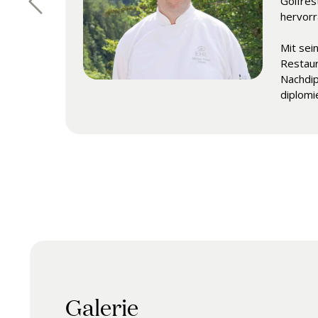
Golfres
Sterne-
hervorr
hat sei
inspiri
Mit sei
Restaur
Nachdip
diplomi
Galerie