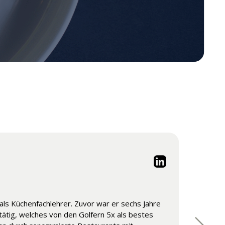
ls Küchenfachlehrer. Zuvor war er sechs Jahre
Hotelfachschule Passugg. Er hat seine
 tätig, welches von den Golfern 5x als bestes
nert, bevor er die luxuriösen Hallen des 5-