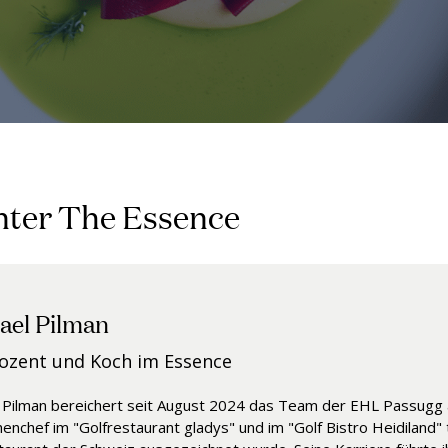
inter The Essence
ael Pilman
in Jeffrey
ozent und Koch im Essence
r Fachdozent F&B im Essence
 Pilman bereichert seit August 2024 das Team der EHL Passugg a
Jeffrey ist seit über 28 Jahren ein wichtiger Bestandteil der EHL 
henchef im "Golfrestaurant gladys" und im "Golf Bistro Heidiland"
iten als Servicespezialist am Henley College in Oxfordshire verfei