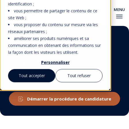
identification ;
vous permettre de partager le contenu de ce
site Web ;
vous proposer du contenu sur mesure via les
réseaux partenaires ;
Comment postuler au
améliorer ses produits numériques et sa
communication en obtenant des informations sur
Diplôme Hôtelière-
la façon dont les visiteurs les utilisent.
Restauratrice/Hôtelier-
Personnaliser
Restaurateur ES?
Tout accepter
Tout refuser
Démarrer la procédure de candidature