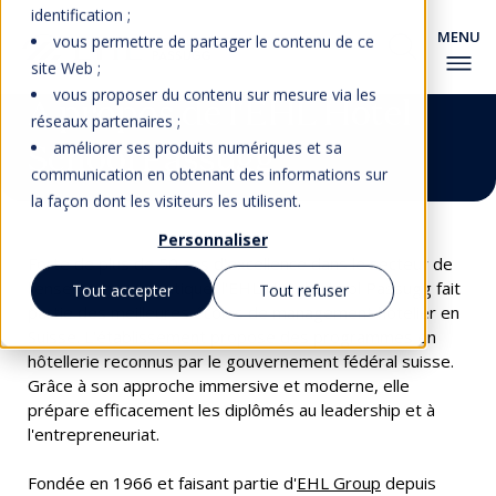
identification ;
vous permettre de partager le contenu de ce
site Web ;
vous proposer du contenu sur mesure via les
A propos de l'EHL Hotel
réseaux partenaires ;
School Passugg
améliorer ses produits numériques et sa
communication en obtenant des informations sur
la façon dont les visiteurs les utilisent.
Personnaliser
Forte de plus de 50 ans d'excellence dans le secteur de
l'enseignement pratique, l'EHL Hotel School Passugg fait
Tout accepter
Tout refuser
partie des meilleures écoles de management hôtelier en
Suisse. L'établissement propose des programmes en
hôtellerie reconnus par le gouvernement fédéral suisse.
Grâce à son approche immersive et moderne, elle
prépare efficacement les diplômés au leadership et à
l'entrepreneuriat.
Fondée en 1966 et faisant partie d'
EHL Group
depuis